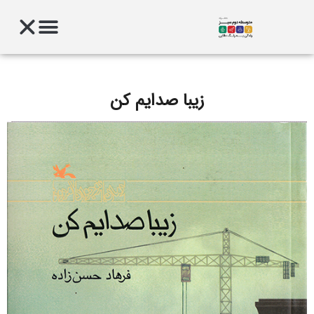
زیبا صدایم کن